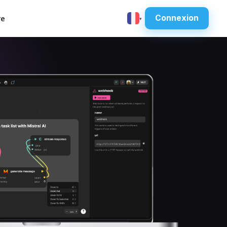
re
Connexion
▾