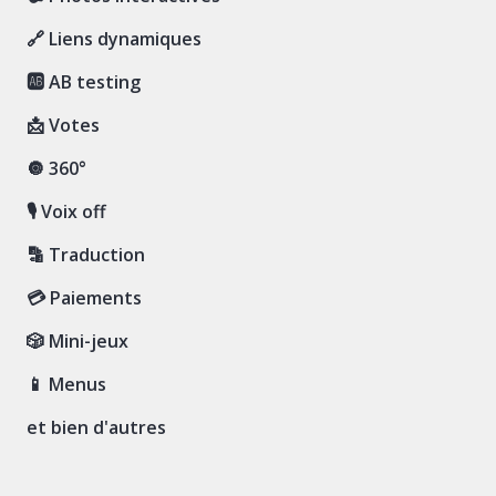
🔗 Liens dynamiques
🆎 AB testing
📩 Votes
🔘 360°
🎙 Voix off
🔡 Traduction
💳 Paiements
🎲 Mini-jeux
📱 Menus
et bien d'autres