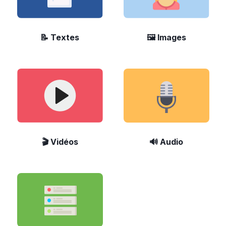
📝 Textes
🖼️ Images
🎬 Vidéos
🔊 Audio